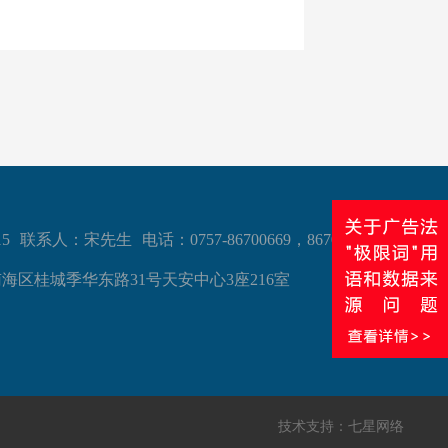
5
联系人：宋先生
电话：0757-86700669，86700679
海区桂城季华东路31号天安中心3座216室
技术支持：
七星网络